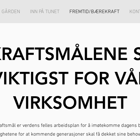
 GÅRDEN
INN PÅ TUNET
FREMTID/BÆREKRAFT
KON
RAFTSMÅLENE 
VIKTIGST FOR VÅ
VIRKSOMHET
ftsmål er verdens felles arbeidsplan for å imøtekomme dagens 
ghetene for at kommende generasjoner skal få dekket sine behov.