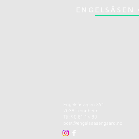
ENGELSÅSEN
Engelsåsvegen 391
7039 Trondheim
Tlf: 90 81 14 80
post@engelsaasengaard.no