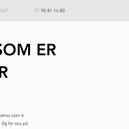
TAKT
Tlf:
90 81 14 80
SOM ER
R
behov uten å
 Og for oss på