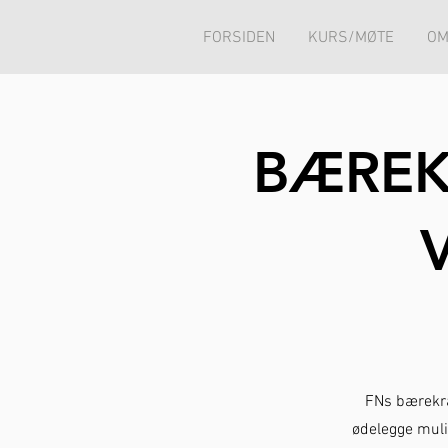
FORSIDEN
KURS/MØTE
OM
BÆREK
FNs bærekra
ødelegge muli